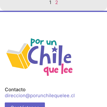
1
2
Contacto
direccion@porunchilequelee.cl