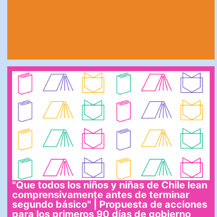
"Que todos los niños y niñas de Chile lean
comprensivamente antes de terminar
segundo básico" | Propuesta de acciones
para los primeros 90 días de gobierno