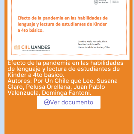
Efecto de la pandemia en las habilidades
de lenguaje y lectura de estudiantes de
Kinder a 4to básico.
Autores: Por Un Chile que Lee. Susana
Claro, Pelusa Orellana, Juan Pablo
Valenzuela, Dominga Fantoni.
Ver documento