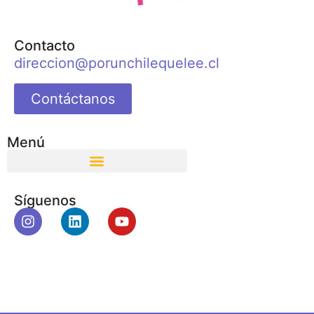
Contacto
direccion@porunchilequelee.cl
Contáctanos
Menú
Síguenos