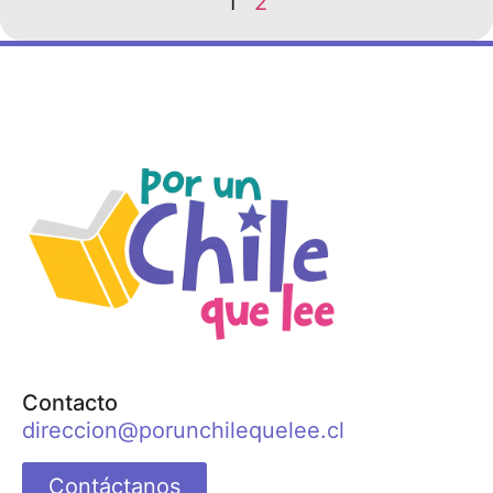
1
2
Contacto
direccion@porunchilequelee.cl
Contáctanos