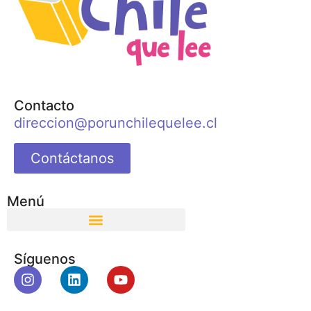
Contacto
direccion@porunchilequelee.cl
Contáctanos
Menú
Síguenos