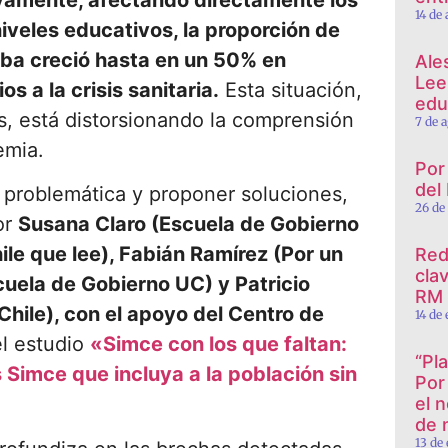
ivamente, afectando directamente los
14 de
niveles educativos, la proporción de
eba creció hasta en un 50% en
Ale
Lee
s a la crisis sanitaria.
Esta situación,
edu
, está distorsionando la comprensión
7 de 
emia.
Por
del
a problemática y proponer soluciones,
26 de
or
Susana Claro (Escuela de Gobierno
ile que lee), Fabián Ramírez (Por un
Red
cla
cuela de Gobierno UC) y Patricio
RM
hile), con el apoyo del Centro de
14 de
el estudio
«Simce con los que faltan:
“Pl
 Simce que incluya a la población sin
Por
el n
de
13 de