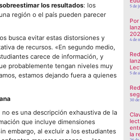
Edu
 sobreestimar los resultados
: los
5 de 
una región o el país pueden parecer
Por
lan
20
os busca evitar estas distorsiones y
4 de 
tativa de recursos. «En segundo medio,
Red
studiantes carece de información, y
lan
que probablemente tengan niveles muy
Lect
5 de 
oramos, estamos dejando fuera a quienes
Red
seg
dana
30 de
 no es una descripción exhaustiva de la
Cla
lec
imación que incluye dimensiones
ent
n embargo, al excluir a los estudiantes
la 
26 de