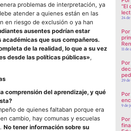
Por
enera problemas de interpretación, ya
“El
lec
debe atender a quienes están en las
24 de
án en riesgo de exclusión o ya han
diantes ausentes podrían estar
Por
prim
es académicas que sus compañeros.
Ren
ompleta de la realidad, lo que a su vez
11 de
es desde las políticas públicas»
,
Por
dec
ped
as
29 de
la comprensión del aprendizaje, y qué
Por
enc
esta?
9 de 
mpeño de quienes faltaban porque era
, en cambio, hay comunas y escuelas
Por
fin
e.
No tener información sobre su