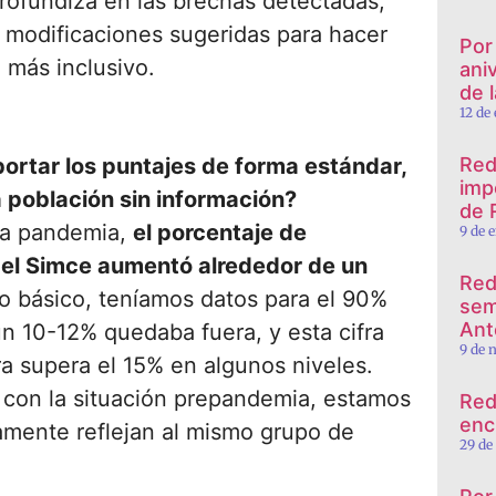
profundiza en las brechas detectadas,
as modificaciones sugeridas para hacer
Por
 más inclusivo.
ani
de l
12 de
ortar los puntajes de forma estándar,
Red
imp
a población sin información?
de 
 la pandemia,
el porcentaje de
9 de 
 el Simce aumentó alrededor de un
Red
to básico, teníamos datos para el 90%
sem
Ant
 un 10-12% quedaba fuera, y esta cifra
9 de 
ra supera el 15% en algunos niveles.
s con la situación prepandemia, estamos
Red
enc
amente reflejan al mismo grupo de
29 de