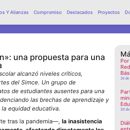
os Y Alianzas
Compromiso
Destacados
Proyectos
D
Má
an»: una propuesta para una
Por
a
Red
Bás
scolar alcanzó niveles críticos,
26 de
ortes del Simce. Un grupo de
atos de estudiantes ausentes para una
Par
mini
videnciando las brechas de aprendizaje y
Edu
a la equidad educativa.
20 de
te tras la pandemia—,
la inasistencia
Diá
ent