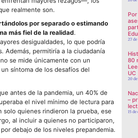
enfrentan mayores rezagos—, los
 que realmente son.
Por
ase
portándolos por separado o estimando
par
 más fiel de la realidad
.
Edu
27 de
yores desigualdades, lo que podría
as. Además, permitiría a la ciudadanía
His
a no se mide únicamente con un
80 
Lee
 un síntoma de los desafíos del
UC
20 de
que antes de la pandemia, un 40% de
Nac
– p
uperaba el nivel mínimo de lectura para
lect
 solo quienes rindieron la prueba, ese
15 de
o, al incluir a quienes no participaron,
n por debajo de los niveles prepandemia.