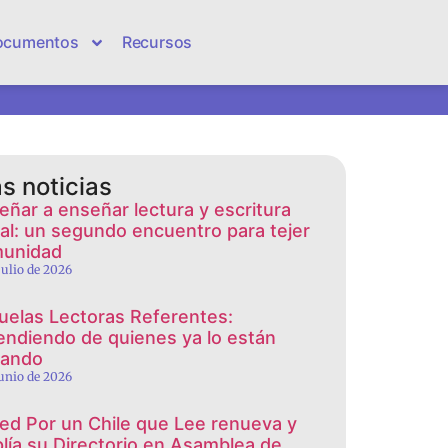
ocumentos
Recursos
s noticias
eñar a enseñar lectura y escritura
cial: un segundo encuentro para tejer
unidad
 julio de 2026
uelas Lectoras Referentes:
endiendo de quienes ya lo están
rando
junio de 2026
red Por un Chile que Lee renueva y
lía su Directorio en Asamblea de