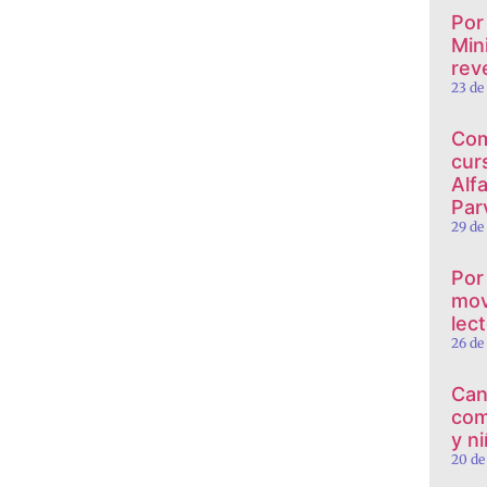
Por
Min
reve
23 de
Com
cur
Alf
Par
29 de
Por
mov
lec
26 de
Can
com
y n
20 de