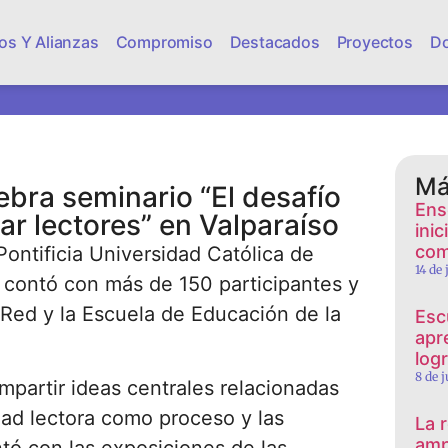
os Y Alianzas
Compromiso
Destacados
Proyectos
D
Má
ebra seminario “El desafío
Ens
ar lectores” en Valparaíso
ini
com
Pontificia Universidad Católica de
14 de
 contó con más de 150 participantes y
 Red y la Escuela de Educación de la
Esc
apr
log
8 de 
ompartir ideas centrales relacionadas
idad lectora como proceso y las
La 
amp