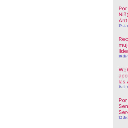
Por 
Niñ
Ant
19 de
Rec
muj
líd
18 de
Web
apor
las
14 de
Por
Sem
Ser
12 de