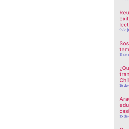
Reu
exi
lec
9 de 
Sos
tem
11 de
¿Qu
tra
Chi
16 de
Ara
edu
cas
15 de