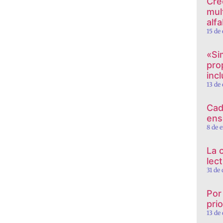
Cre
mul
alf
15 de
«Si
pro
incl
13 de
Cad
ens
8 de 
La 
lec
31 de
Por
prio
13 de