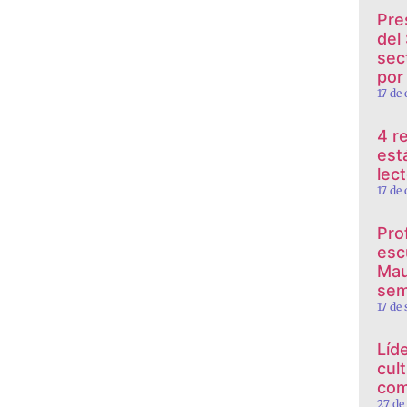
Pre
del
sec
por
17 de
4 r
est
lec
17 de
Pro
esc
Mau
sem
17 de
Líd
cul
com
27 de