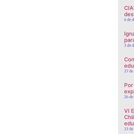
CIA
des
6 de 
Ign
par
3 de 
Con
edu
27 de
Por
exp
26 de
VI 
Chi
edu
23 de