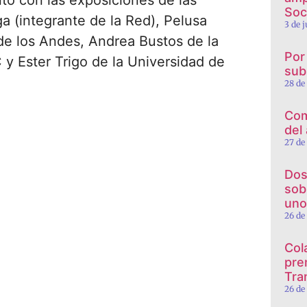
tó con las exposiciones de las
Soc
a (integrante de la Red), Pelusa
3 de 
 de los Andes, Andrea Bustos de la
Por
 y Ester Trigo de la Universidad de
sub
28 de
Com
del
27 de
Dos
sob
uno
26 de
Col
pre
Tra
26 de