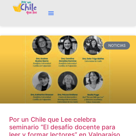
NOTICIAS
Por un Chile que Lee celebra
seminario “El desafío docente para
leer y formar lectores” en Valparaíso