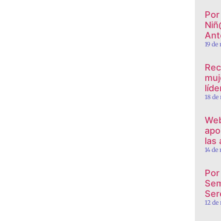
Por 
Niñ
Ant
19 de
Rec
muj
líd
18 de
Web
apor
las
14 de
Por
Sem
Ser
12 de