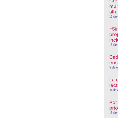
Cre
mul
alf
15 de
«Si
pro
incl
13 de
Cad
ens
8 de 
La 
lec
31 de
Por
prio
13 de