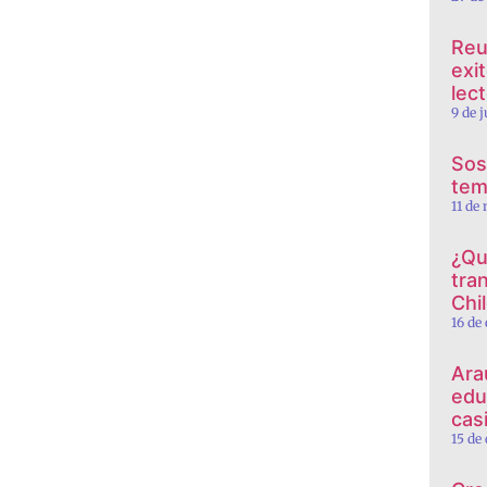
Reu
exi
lec
9 de 
Sos
tem
11 de
¿Qu
tra
Chi
16 de
Ara
edu
cas
15 de