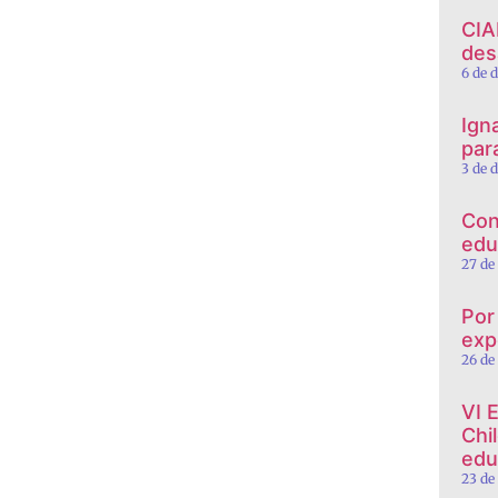
CIA
des
6 de 
Ign
par
3 de 
Con
edu
27 de
Por
exp
26 de
VI 
Chi
edu
23 de