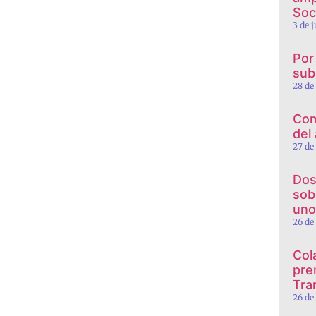
Soc
3 de 
Por
sub
28 de
Com
del
27 de
Dos
sob
uno
26 de
Col
pre
Tra
26 de