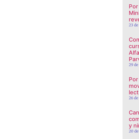
Por
Min
reve
23 de
Com
cur
Alf
Par
29 de
Por
mov
lec
26 de
Can
com
y n
20 de