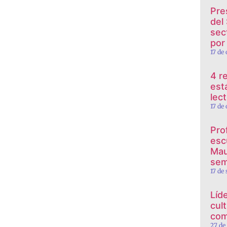
Pre
del
sec
por
17 de
4 r
est
lec
17 de
Pro
esc
Mau
sem
17 de
Líd
cul
com
27 de