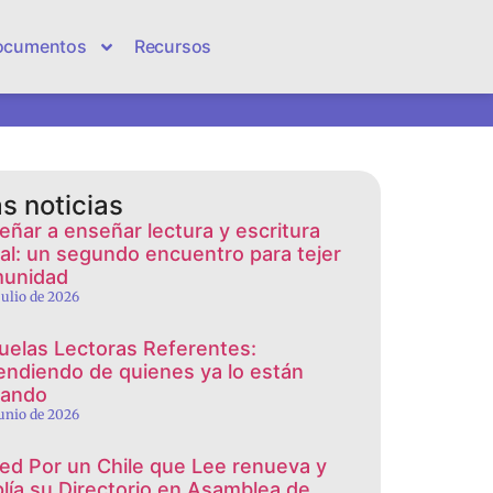
ocumentos
Recursos
s noticias
eñar a enseñar lectura y escritura
cial: un segundo encuentro para tejer
unidad
 julio de 2026
uelas Lectoras Referentes:
endiendo de quienes ya lo están
rando
junio de 2026
red Por un Chile que Lee renueva y
lía su Directorio en Asamblea de