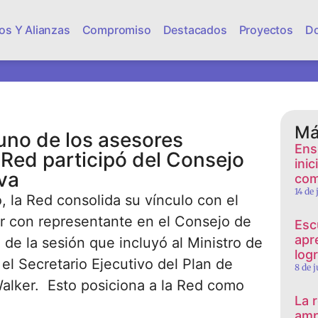
os Y Alianzas
Compromiso
Destacados
Proyectos
D
Má
uno de los asesores
Ens
a Red participó del Consejo
ini
va
com
14 de
, la Red consolida su vínculo con el
tar con representante en el Consejo de
Esc
apr
 de la sesión que incluyó al Ministro de
log
el Secretario Ejecutivo del Plan de
8 de 
alker. Esto posiciona a la Red como
La 
amp