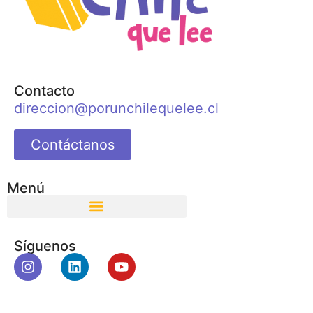
Contacto
direccion@porunchilequelee.cl
Contáctanos
Menú
Síguenos