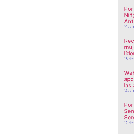
Por 
Niñ
Ant
19 de
Rec
muj
líd
18 de
Web
apor
las
14 de
Por
Sem
Ser
12 de