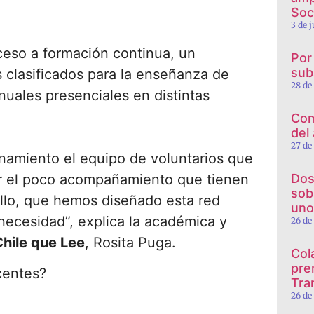
Soc
3 de 
ceso a formación continua, un
Por
sub
s clasificados para la enseñanza de
28 de
anuales presenciales en distintas
Com
del
27 de
namiento el equipo de voluntarios que
r el poco acompañamiento que tienen
Dos
sob
ello, que hemos diseñado esta red
uno
ecesidad”, explica la académica y
26 de
Chile que Lee
, Rosita Puga.
Col
pre
centes?
Tra
26 de