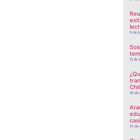
Reu
exi
lec
9 de 
Sos
tem
11 de
¿Qu
tra
Chi
16 de
Ara
edu
cas
15 de