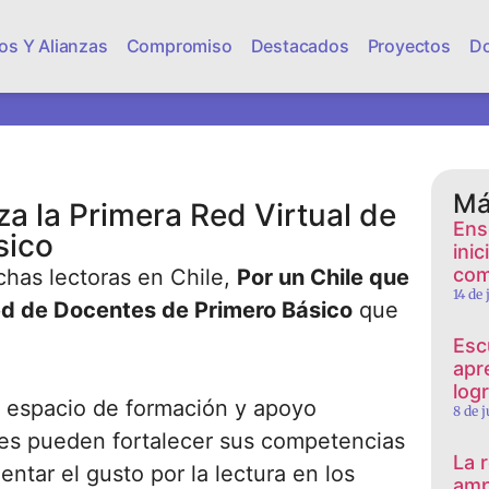
os Y Alianzas
Compromiso
Destacados
Proyectos
D
Má
za la Primera Red Virtual de
Ens
sico
ini
com
chas lectoras en Chile,
Por un Chile que
14 de
d de Docentes de Primero Básico
que
Esc
apr
log
un espacio de formación y apoyo
8 de 
tes pueden fortalecer sus competencias
La 
entar el gusto por la lectura en los
amp