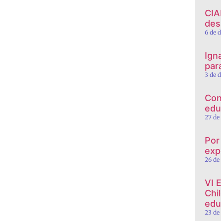
CIA
des
6 de 
Ign
par
3 de 
Con
edu
27 de
Por
exp
26 de
VI 
Chi
edu
23 de