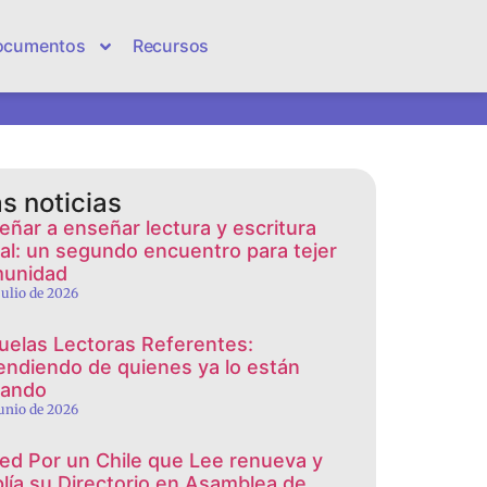
ocumentos
Recursos
s noticias
eñar a enseñar lectura y escritura
cial: un segundo encuentro para tejer
unidad
 julio de 2026
uelas Lectoras Referentes:
endiendo de quienes ya lo están
rando
junio de 2026
red Por un Chile que Lee renueva y
lía su Directorio en Asamblea de