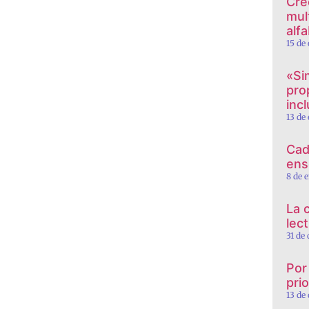
Cre
mul
alf
15 de
«Si
pro
incl
13 de
Cad
ens
8 de 
La 
lec
31 de
Por
prio
13 de