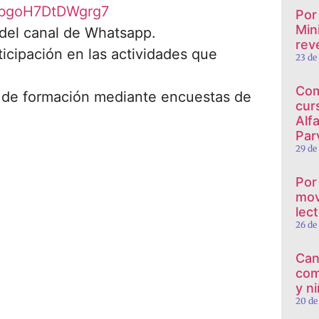
z7bgoH7DtDWgrg7
Por
Min
e del canal de Whatsapp.
reve
icipación en las actividades que
23 de
Com
os de formación mediante encuestas de
cur
Alf
Par
29 de
Por
mov
lec
26 de
Can
com
y n
20 de