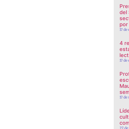
Pre
del
sec
por
17 de
4 r
est
lec
17 de
Pro
esc
Mau
sem
17 de
Líd
cul
com
27 de