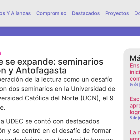
os Y Alianzas
Compromiso
Destacados
Proyectos
D
s
Má
e se expande: seminarios
Ens
ón y Antofagasta
ini
com
eración de la lectura como un desafío
14 de
aron dos seminarios en la Universidad de
ersidad Católica del Norte (UCN), el 9
Esc
apr
te.
log
8 de 
n la UDEC se contó con destacados
ón y se centró en el desafío de formar
La 
amp