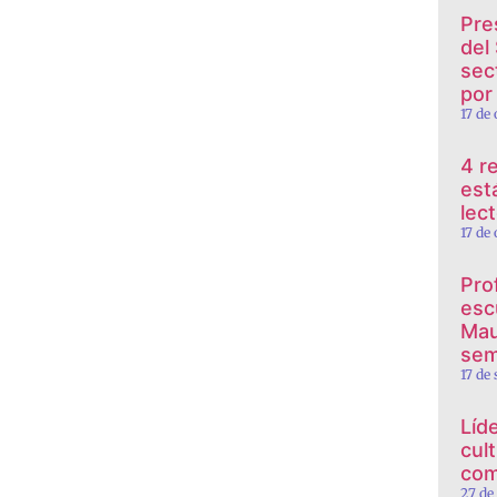
Pre
del
sec
por
17 de
4 r
est
lec
17 de
Pro
esc
Mau
sem
17 de
Líd
cul
com
27 de