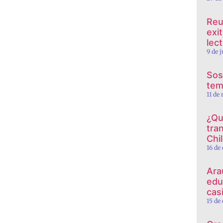
Reu
exi
lec
9 de 
Sos
tem
11 de
¿Qu
tra
Chi
16 de
Ara
edu
cas
15 de