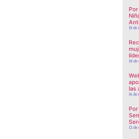
Por 
Niñ
Ant
19 de
Rec
muj
líd
18 de
Web
apor
las
14 de
Por
Sem
Ser
12 de