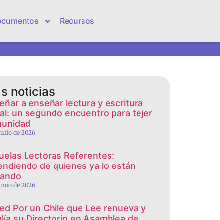
ocumentos
Recursos
s noticias
eñar a enseñar lectura y escritura
cial: un segundo encuentro para tejer
unidad
 julio de 2026
uelas Lectoras Referentes:
endiendo de quienes ya lo están
rando
junio de 2026
red Por un Chile que Lee renueva y
lía su Directorio en Asamblea de