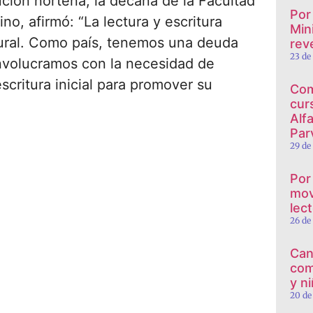
tución norteña, la decana de la Facultad
Por
ino, afirmó: “La lectura y escritura
Min
tural. Como país, tenemos una deuda
reve
23 de
involucramos con la necesidad de
scritura inicial para promover su
Com
cur
Alf
Par
29 de
Por
mov
lec
26 de
Can
com
y n
20 de