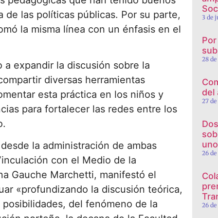
cas pedagógicas que han tenido buenos
Soc
 de las políticas públicas. Por su parte,
3 de 
omó la misma línea con un énfasis en el
Por
sub
28 de
a expandir la discusión sobre la
 compartir diversas herramientas
Com
del
omentar esta práctica en los niños y
27 de
ias para fortalecer las redes entre los
o.
Dos
sob
uno
 desde la administración de ambas
26 de
Vinculación con el Medio de la
a Gauche Marchetti, manifestó el
Col
pre
nuar «profundizando la discusión teórica,
Tra
s posibilidades, del fenómeno de la
26 de