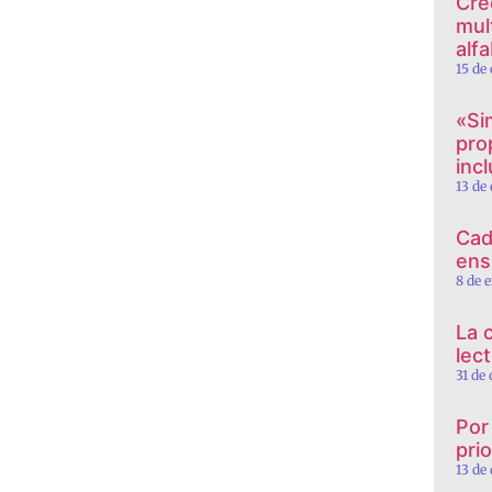
Cre
mul
alf
15 de
«Si
pro
incl
13 de
Cad
ens
8 de 
La 
lec
31 de
Por
prio
13 de