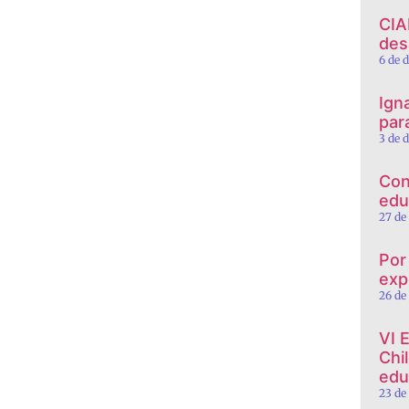
CIA
des
6 de 
Ign
par
3 de 
Con
edu
27 de
Por
exp
26 de
VI 
Chi
edu
23 de