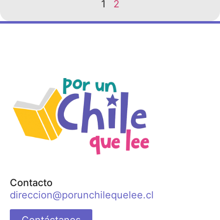
1
2
Contacto
direccion@porunchilequelee.cl