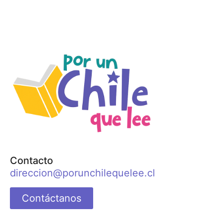
Contacto
direccion@porunchilequelee.cl
Contáctanos