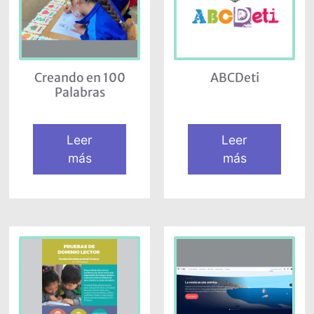
Creando en 100
ABCDeti
Palabras
Leer
Leer
más
más