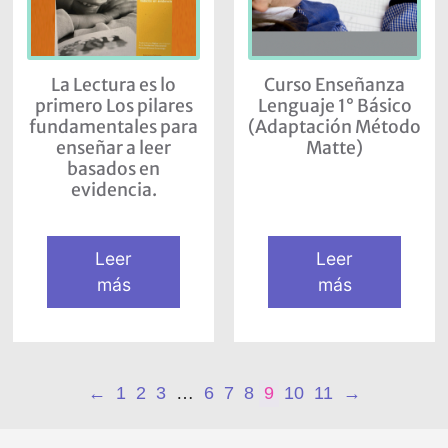
La Lectura es lo
Curso Enseñanza
primero Los pilares
Lenguaje 1° Básico
fundamentales para
(Adaptación Método
enseñar a leer
Matte)
basados en
evidencia.
Leer
Leer
más
más
←
1
2
3
…
6
7
8
9
10
11
→