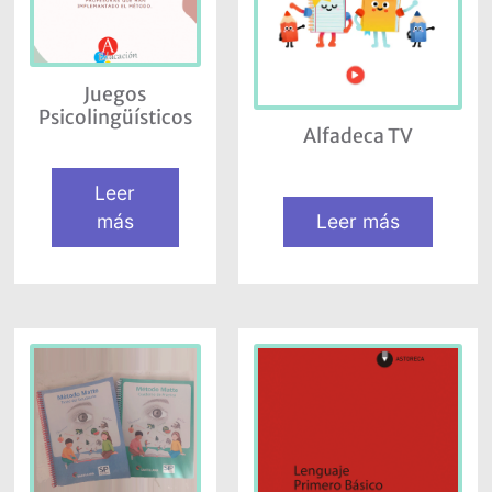
Juegos
Psicolingüísticos
Alfadeca TV
Leer
más
Leer más