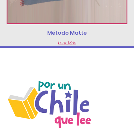
Método Matte
Leer Más