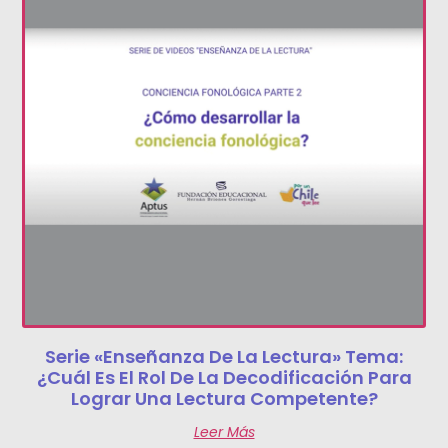
Serie «Enseñanza De La Lectura» Tema:
¿Cuál Es El Rol De La Decodificación Para
Lograr Una Lectura Competente?
Leer Más