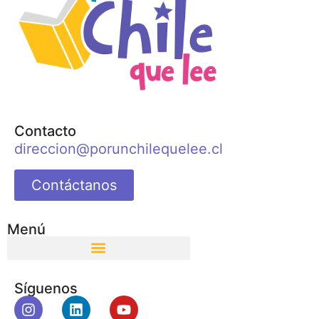
Contacto
direccion@porunchilequelee.cl
Contáctanos
Menú
Síguenos