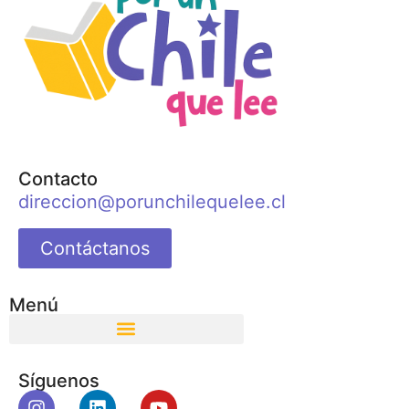
Contacto
direccion@porunchilequelee.cl
Contáctanos
Menú
Síguenos