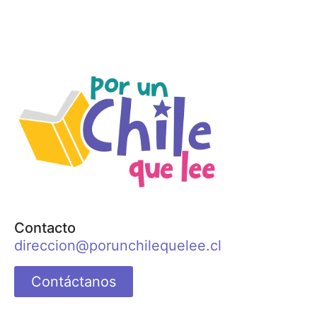
Contacto
direccion@porunchilequelee.cl
Contáctanos