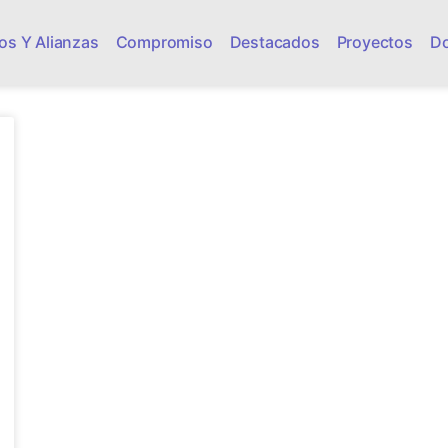
os Y Alianzas
Compromiso
Destacados
Proyectos
D