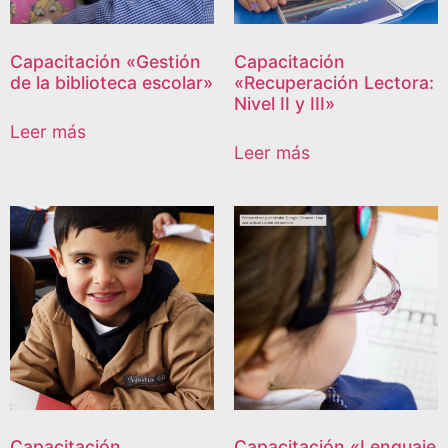
Capacitación «Gestión
Capacitación
de la biblioteca escolar»
«Recuperación Lectora:
Nivel II y III»
Leer más
Leer más
Capacitación
Capacitación «Lenguaje