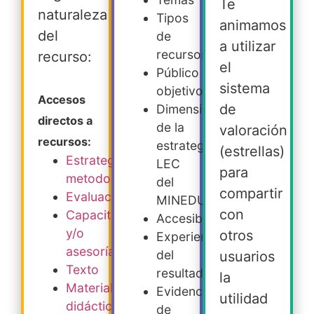
Te
naturaleza
Tipos
animamos
del
de
a utilizar
recursos
recurso:
el
Público
sistema
objetivo
Accesos
de
Dimensiones
directos a
de la
valoración
recursos:
estrategia
(estrellas)
Estrategia
LEC
para
metodológica
del
compartir
Evaluación
MINEDUC
con
Capacitación
Accesibilidad
y/o
otros
Experiencia
asesoría
del
usuarios
Texto
resultado
la
Material
Evidencia
utilidad
didáctico
de