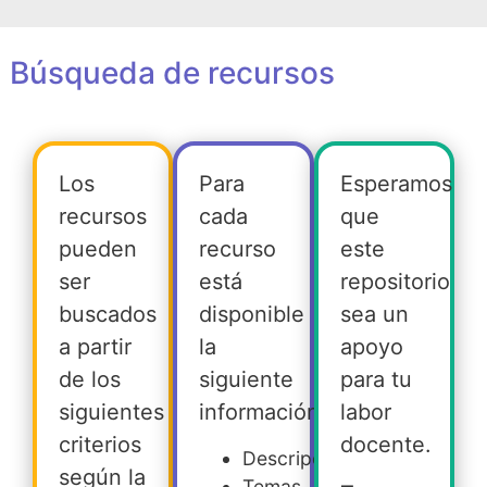
Búsqueda de recursos
Los
Para
Esperamos
recursos
cada
que
pueden
recurso
este
ser
está
repositorio
buscados
disponible
sea un
a partir
la
apoyo
de los
siguiente
para tu
siguientes
información:
labor
criterios
docente.
Descripción
según la
Temas