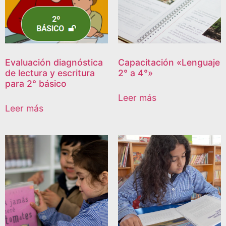
Evaluación diagnóstica
Capacitación «Lenguaje
de lectura y escritura
2° a 4°»
para 2° básico
Leer más
Leer más