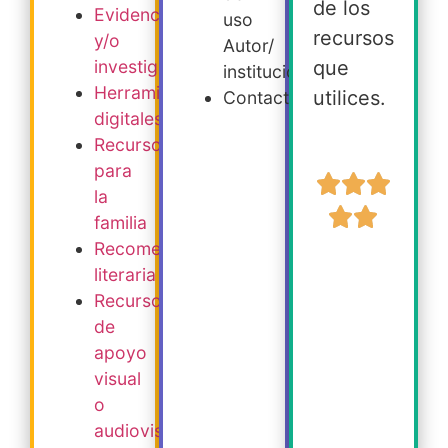
de los
Evidencia
uso
recursos
y/o
Autor/
que
investigación
institución
Herramientas
utilices.
Contacto
digitales
Recursos
para
la
familia
Recomendación
literaria
Recursos
de
apoyo
visual
o
audiovisual