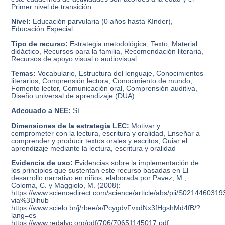
Primer nivel de transición.
Nivel:
Educación parvularia (0 años hasta Kínder),
Educación Especial
Tipo de recurso:
Estrategia metodológica, Texto, Material
didáctico, Recursos para la familia, Recomendación literaria,
Recursos de apoyo visual o audiovisual
Temas:
Vocabulario, Estructura del lenguaje, Conocimientos
literarios, Comprensión lectora, Conocimiento de mundo,
Fomento lector, Comunicación oral, Comprensión auditiva,
Diseño universal de aprendizaje (DUA)
Adecuado a NEE:
Sí
Dimensiones de la estrategia LEC:
Motivar y
comprometer con la lectura, escritura y oralidad, Enseñar a
comprender y producir textos orales y escritos, Guiar el
aprendizaje mediante la lectura, escritura y oralidad
Evidencia de uso:
Evidencias sobre la implementación de
los principios que sustentan este recurso basadas en El
desarrollo narrativo en niños, elaborada por Pavez, M.,
Coloma, C. y Maggiolo, M. (2008):
https://www.sciencedirect.com/science/article/abs/pii/S021446031
via%3Dihub
https://www.scielo.br/j/rbee/a/PcygdvFvxdNx3fHgshMd4fB/?
lang=es
https://www.redalyc.org/pdf/706/70651145017.pdf