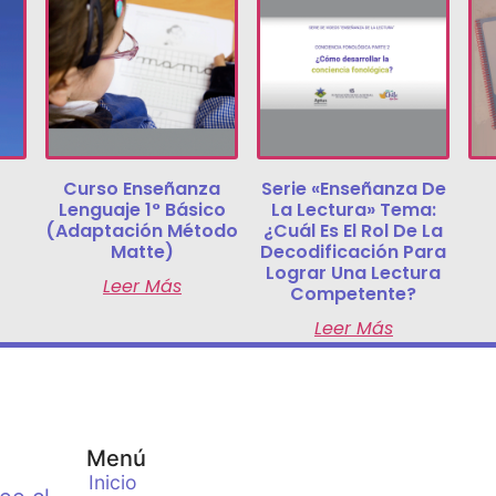
Curso Enseñanza
Serie «Enseñanza De
Lenguaje 1° Básico
La Lectura» Tema:
(Adaptación Método
¿Cuál Es El Rol De La
Matte)
Decodificación Para
Lograr Una Lectura
Leer Más
Competente?
Leer Más
Menú
Inicio