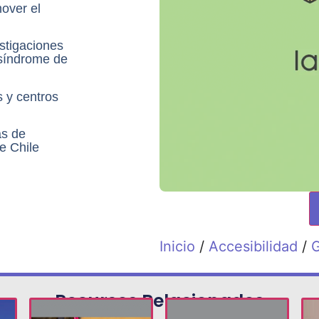
over el
stigaciones
 síndrome de
s y centros
as de
de Chile
Inicio
/
Accesibilidad
/
G
Recursos Relacionados