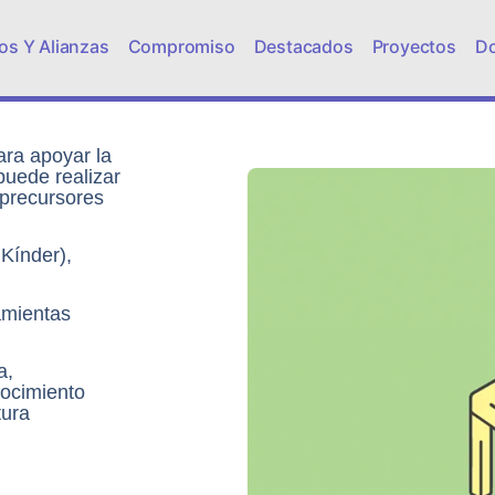
os Y Alianzas
Compromiso
Destacados
Proyectos
D
ara apoyar la
puede realizar
 precursores
Kínder),
amientas
a,
nocimiento
tura