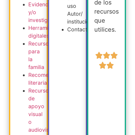
de los
Evidencia
uso
recursos
y/o
Autor/
que
investigación
institución
Herramientas
utilices.
Contacto
digitales
Recursos
para
la
familia
Recomendación
literaria
Recursos
de
apoyo
visual
o
audiovisual