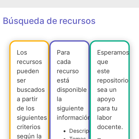
Búsqueda de recursos
Los
Para
Esperamos
recursos
cada
que
pueden
recurso
este
ser
está
repositorio
buscados
disponible
sea un
a partir
la
apoyo
de los
siguiente
para tu
siguientes
información:
labor
criterios
docente.
Descripción
según la
Temas