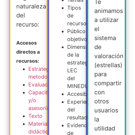
Te
naturaleza
Tipos
animamos
del
de
a utilizar
recursos
recurso:
el
Público
sistema
objetivo
Accesos
de
Dimensiones
directos a
de la
valoración
recursos:
estrategia
(estrellas)
Estrategia
LEC
para
metodológica
del
compartir
Evaluación
MINEDUC
con
Capacitación
Accesibilidad
y/o
otros
Experiencia
asesoría
del
usuarios
Texto
resultado
la
Material
Evidencia
utilidad
didáctico
de