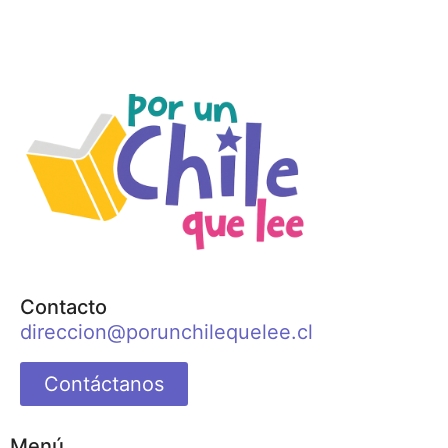
Contacto
direccion@porunchilequelee.cl
Contáctanos
Menú