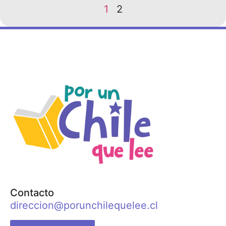
1
2
Contacto
direccion@porunchilequelee.cl