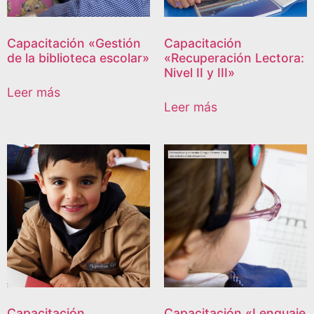
Capacitación «Gestión
Capacitación
de la biblioteca escolar»
«Recuperación Lectora:
Nivel II y III»
Leer más
Leer más
Capacitación
Capacitación «Lenguaje