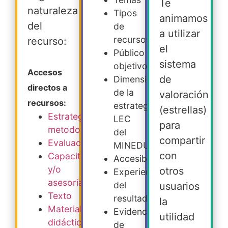
Te
naturaleza
Tipos
animamos
del
de
a utilizar
recursos
recurso:
el
Público
sistema
objetivo
Accesos
de
Dimensiones
directos a
de la
valoración
recursos:
estrategia
(estrellas)
Estrategia
LEC
para
metodológica
del
compartir
Evaluación
MINEDUC
con
Capacitación
Accesibilidad
y/o
otros
Experiencia
asesoría
del
usuarios
Texto
resultado
la
Material
Evidencia
utilidad
didáctico
de