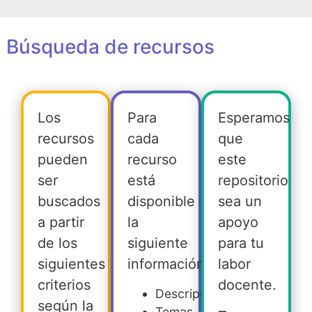
Búsqueda de recursos
Los
Para
Esperamos
recursos
cada
que
pueden
recurso
este
ser
está
repositorio
buscados
disponible
sea un
a partir
la
apoyo
de los
siguiente
para tu
siguientes
información:
labor
criterios
docente.
Descripción
según la
Temas