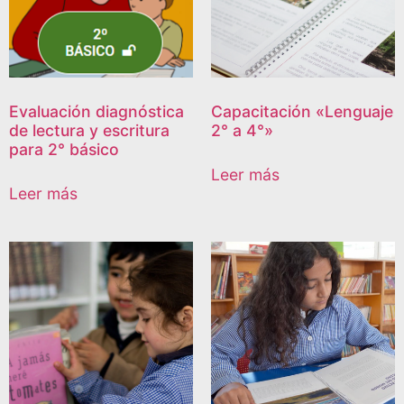
Evaluación diagnóstica
Capacitación «Lenguaje
de lectura y escritura
2° a 4°»
para 2° básico
Leer más
Leer más