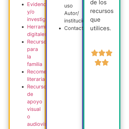
de los
Evidencia
uso
recursos
y/o
Autor/
que
investigación
institución
Herramientas
utilices.
Contacto
digitales
Recursos
para
la
familia
Recomendación
literaria
Recursos
de
apoyo
visual
o
audiovisual