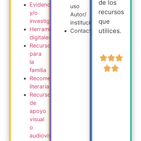
de los
Evidencia
uso
recursos
y/o
Autor/
que
investigación
institución
Herramientas
utilices.
Contacto
digitales
Recursos
para
la
familia
Recomendación
literaria
Recursos
de
apoyo
visual
o
audiovisual