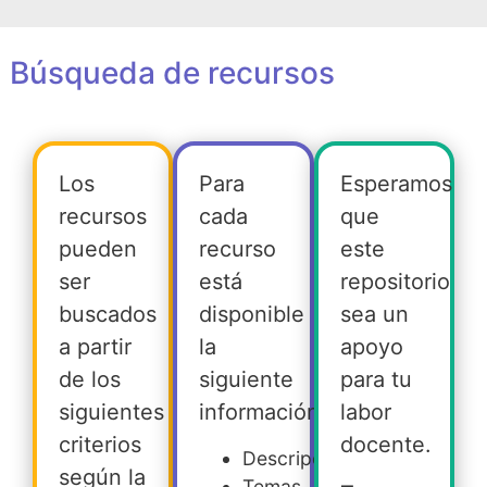
Búsqueda de recursos
Los
Para
Esperamos
recursos
cada
que
pueden
recurso
este
ser
está
repositorio
buscados
disponible
sea un
a partir
la
apoyo
de los
siguiente
para tu
siguientes
información:
labor
criterios
docente.
Descripción
según la
Temas