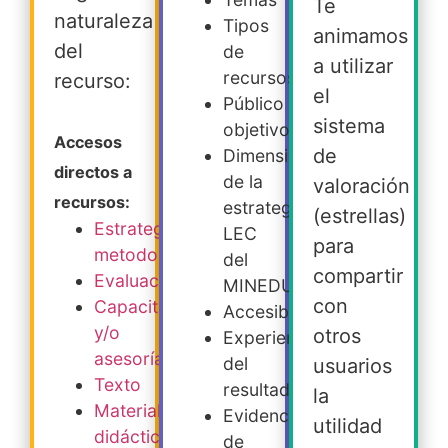
Te
naturaleza
Tipos
animamos
del
de
a utilizar
recursos
recurso:
el
Público
sistema
objetivo
Accesos
de
Dimensiones
directos a
de la
valoración
recursos:
estrategia
(estrellas)
Estrategia
LEC
para
metodológica
del
compartir
Evaluación
MINEDUC
con
Capacitación
Accesibilidad
y/o
otros
Experiencia
asesoría
del
usuarios
Texto
resultado
la
Material
Evidencia
utilidad
didáctico
de