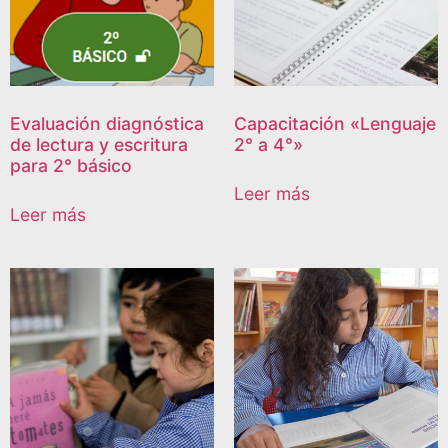
Evaluación diagnóstica
Capacitación «Lenguaje
de lectura y escritura
2° a 4°»
para 2° básico
Leer más
Leer más