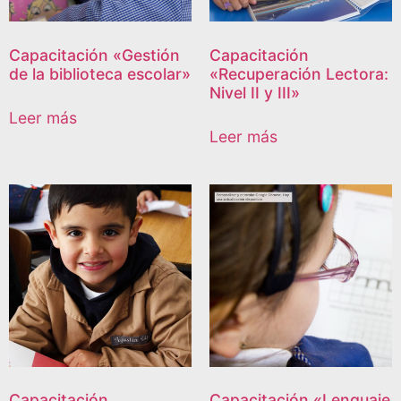
Capacitación «Gestión
Capacitación
de la biblioteca escolar»
«Recuperación Lectora:
Nivel II y III»
Leer más
Leer más
Capacitación
Capacitación «Lenguaje