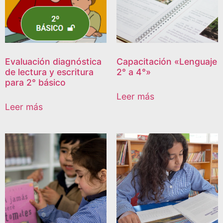
Evaluación diagnóstica
Capacitación «Lenguaje
de lectura y escritura
2° a 4°»
para 2° básico
Leer más
Leer más