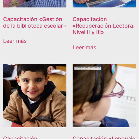
Capacitación «Gestión
Capacitación
de la biblioteca escolar»
«Recuperación Lectora:
Nivel II y III»
Leer más
Leer más
Capacitación
Capacitación «Lenguaje