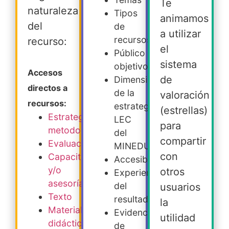
Te
naturaleza
Tipos
animamos
del
de
a utilizar
recursos
recurso:
el
Público
sistema
objetivo
Accesos
de
Dimensiones
directos a
de la
valoración
recursos:
estrategia
(estrellas)
Estrategia
LEC
para
metodológica
del
compartir
Evaluación
MINEDUC
con
Capacitación
Accesibilidad
y/o
otros
Experiencia
asesoría
del
usuarios
Texto
resultado
la
Material
Evidencia
utilidad
didáctico
de