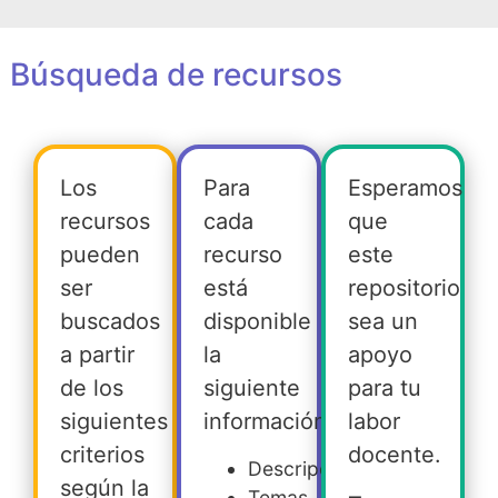
Búsqueda de recursos
Los
Para
Esperamos
recursos
cada
que
pueden
recurso
este
ser
está
repositorio
buscados
disponible
sea un
a partir
la
apoyo
de los
siguiente
para tu
siguientes
información:
labor
criterios
docente.
Descripción
según la
Temas