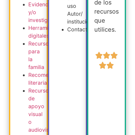
de los
Evidencia
uso
recursos
y/o
Autor/
que
investigación
institución
Herramientas
utilices.
Contacto
digitales
Recursos
para
la
familia
Recomendación
literaria
Recursos
de
apoyo
visual
o
audiovisual