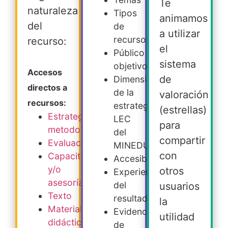
Te
naturaleza
Tipos
animamos
del
de
a utilizar
recursos
recurso:
el
Público
sistema
objetivo
Accesos
de
Dimensiones
directos a
de la
valoración
recursos:
estrategia
(estrellas)
Estrategia
LEC
para
metodológica
del
compartir
Evaluación
MINEDUC
con
Capacitación
Accesibilidad
y/o
otros
Experiencia
asesoría
del
usuarios
Texto
resultado
la
Material
Evidencia
utilidad
didáctico
de