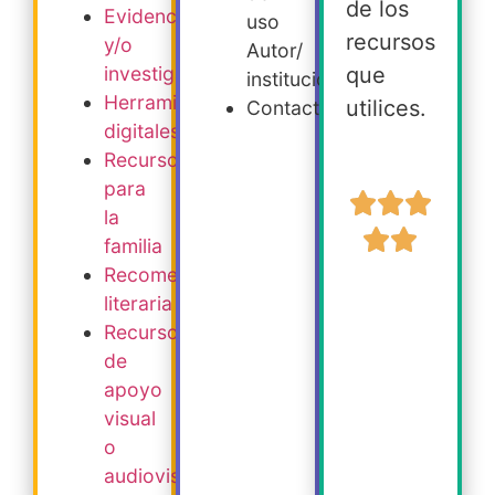
de los
Evidencia
uso
recursos
y/o
Autor/
que
investigación
institución
Herramientas
utilices.
Contacto
digitales
Recursos
para
la
familia
Recomendación
literaria
Recursos
de
apoyo
visual
o
audiovisual