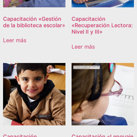
Capacitación «Gestión
Capacitación
de la biblioteca escolar»
«Recuperación Lectora:
Nivel II y III»
Leer más
Leer más
Capacitación
Capacitación «Lenguaje