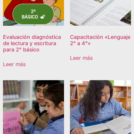
Evaluación diagnóstica
Capacitación «Lenguaje
de lectura y escritura
2° a 4°»
para 2° básico
Leer más
Leer más