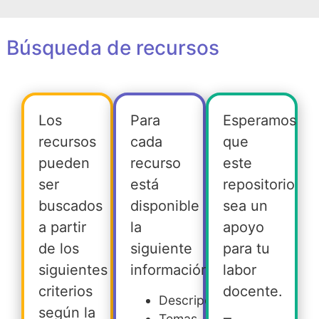
Búsqueda de recursos
Los
Para
Esperamos
recursos
cada
que
pueden
recurso
este
ser
está
repositorio
buscados
disponible
sea un
a partir
la
apoyo
de los
siguiente
para tu
siguientes
información:
labor
criterios
docente.
Descripción
según la
Temas