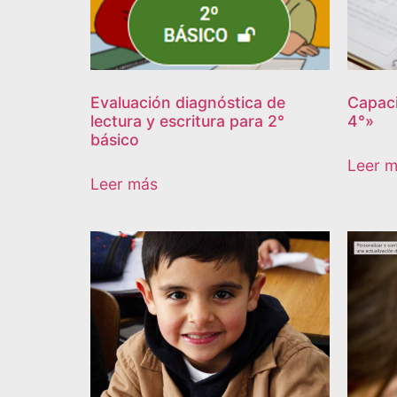
Evaluación diagnóstica de
Capaci
lectura y escritura para 2°
4°»
básico
Leer 
Leer más