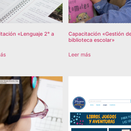
tación «Lenguaje 2° a
Capacitación «Gestión de
biblioteca escolar»
más
Leer más