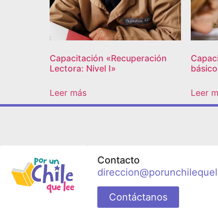
Capacitación «Recuperación
Capaci
Lectora: Nivel I»
básico
Leer más
Leer 
Contacto
direccion@porunchilequel
Contáctanos