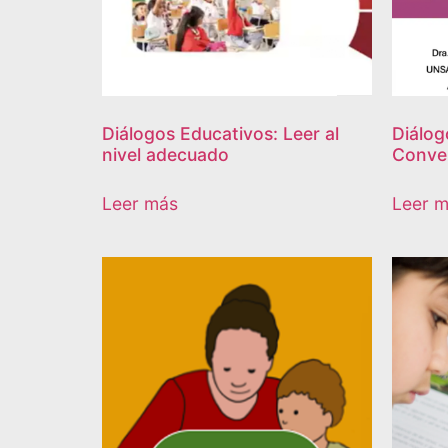
Diálogos Educativos: Leer al
Diálog
nivel adecuado
Conver
Leer más
Leer 