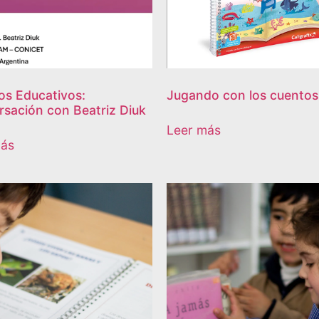
os Educativos:
Jugando con los cuentos
sación con Beatriz Diuk
Leer más
más