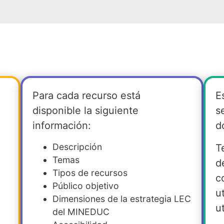
Para cada recurso está
E
disponible la siguiente
s
información:
d
Descripción
T
Temas
d
Tipos de recursos
c
Público objetivo
u
Dimensiones de la estrategia LEC
ut
del MINEDUC