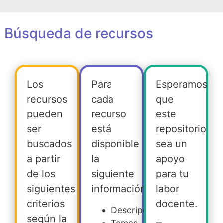
Búsqueda de recursos
Los
Para
Esperamos
recursos
cada
que
pueden
recurso
este
ser
está
repositorio
buscados
disponible
sea un
a partir
la
apoyo
de los
siguiente
para tu
siguientes
información:
labor
criterios
docente.
Descripción
según la
Temas