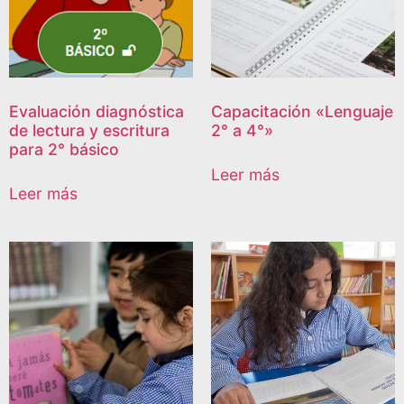
Evaluación diagnóstica
Capacitación «Lenguaje
de lectura y escritura
2° a 4°»
para 2° básico
Leer más
Leer más