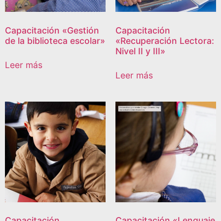
Capacitación «Gestión
Capacitación
de la biblioteca escolar»
«Recuperación Lectora:
Nivel II y III»
Leer más
Leer más
Capacitación
Capacitación «Lenguaje