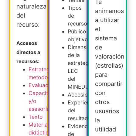
Te
naturaleza
Tipos
animamos
del
de
a utilizar
recursos
recurso:
el
Público
sistema
objetivo
Accesos
de
Dimensiones
directos a
de la
valoración
recursos:
estrategia
(estrellas)
Estrategia
LEC
para
metodológica
del
compartir
Evaluación
MINEDUC
con
Capacitación
Accesibilidad
y/o
otros
Experiencia
asesoría
del
usuarios
Texto
resultado
la
Material
Evidencia
utilidad
didáctico
de