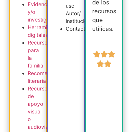
de los
Evidencia
uso
recursos
y/o
Autor/
que
investigación
institución
Herramientas
utilices.
Contacto
digitales
Recursos
para
la
familia
Recomendación
literaria
Recursos
de
apoyo
visual
o
audiovisual