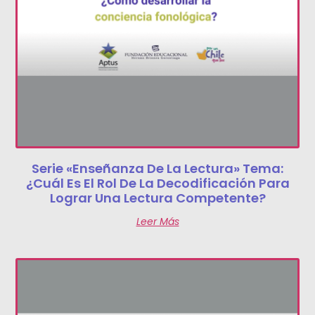
Serie «Enseñanza De La Lectura» Tema:
¿Cuál Es El Rol De La Decodificación Para
Lograr Una Lectura Competente?
Leer Más