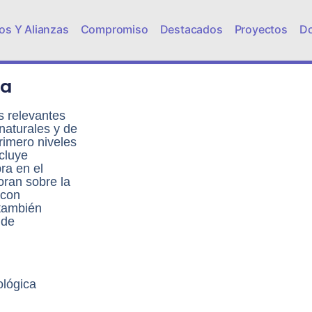
os Y Alianzas
Compromiso
Destacados
Proyectos
D
ra
s relevantes
 naturales y de
primero niveles
cluye
ra en el
oran sobre la
 con
 también
 de
ológica