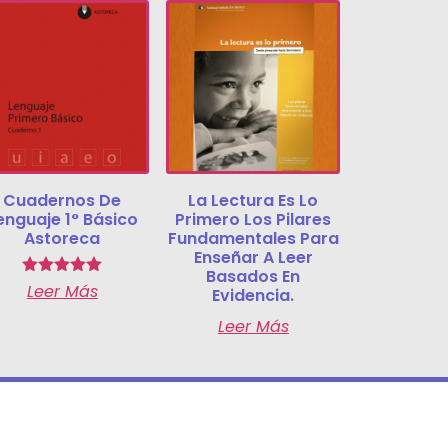
Cuadernos De
La Lectura Es Lo
enguaje 1° Básico
Primero Los Pilares
Astoreca
Fundamentales Para
Enseñar A Leer
Basados En
Valorado
Leer Más
Evidencia.
con
5.00
Leer Más
de 5