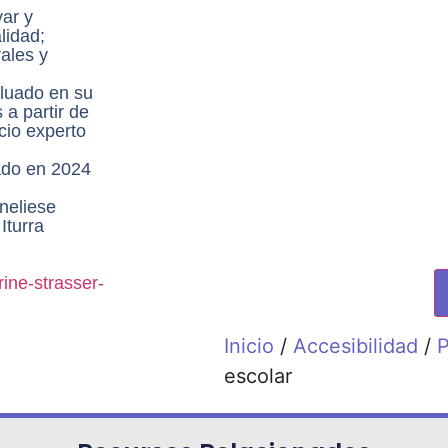
ar y
lidad;
ales y
aluado en su
 a partir de
icio experto
zado en 2024
neliese
Iturra
rine-strasser-
Inicio
/
Accesibilidad
/
escolar