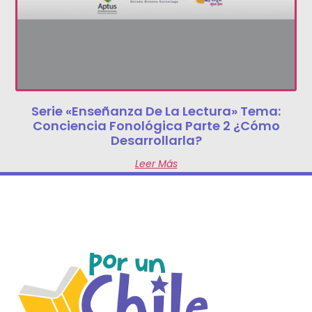
Serie «Enseñanza De La Lectura» Tema:
Conciencia Fonológica Parte 2 ¿Cómo
Desarrollarla?
Leer Más