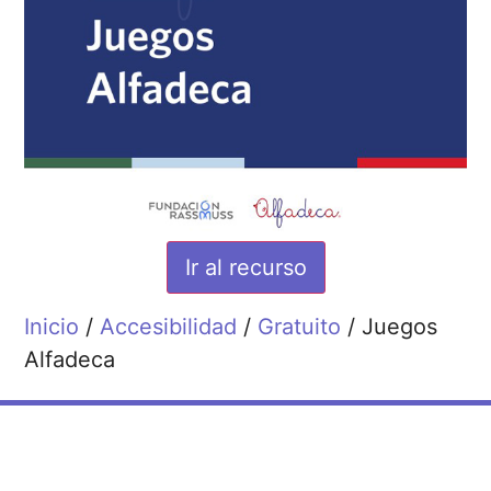
Ir al recurso
Inicio
/
Accesibilidad
/
Gratuito
/ Juegos
Alfadeca