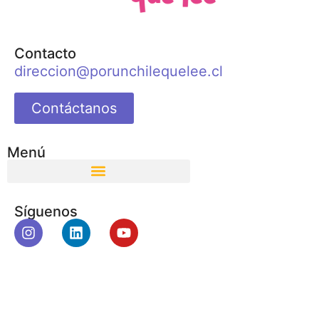
Contacto
direccion@porunchilequelee.cl
Contáctanos
Menú
Síguenos