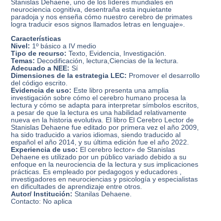
Stanislas Dehaene, uno de los líderes mundiales en
neurociencia cognitiva, desentraña esta inquietante
paradoja y nos enseña cómo nuestro cerebro de primates
logra traducir esos signos llamados letras en lenguaje».
Características
Nivel:
1º básico a IV medio
Tipo de recurso:
Texto, Evidencia, Investigación.
Temas:
Decodificación, lectura,Ciencias de la lectura.
Adecuado a NEE:
Sí
Dimensiones de la estrategia LEC:
Promover el desarrollo
del código escrito.
Evidencia de uso:
Este libro presenta una amplia
investigación sobre cómo el cerebro humano procesa la
lectura y cómo se adapta para interpretar símbolos escritos,
a pesar de que la lectura es una habilidad relativamente
nueva en la historia evolutiva. El libro El Cerebro Lector de
Stanislas Dehaene fue editado por primera vez el año 2009,
ha sido traducido a varios idiomas, siendo traducido al
español el año 2014, y su última edición fue el año 2022.
Experiencia de uso:
El cerebro lector» de Stanislas
Dehaene es utilizado por un público variado debido a su
enfoque en la neurociencia de la lectura y sus implicaciones
prácticas. Es empleado por pedagogos y educadores ,
investigadores en neurociencias y psicología y especialistas
en dificultades de aprendizaje entre otros.
Autor/ Institución:
Stanilas Dehaene.
Contacto: No aplica