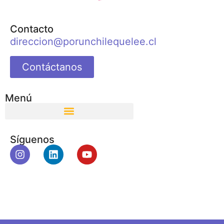
Contacto
direccion@porunchilequelee.cl
Contáctanos
Menú
Síguenos