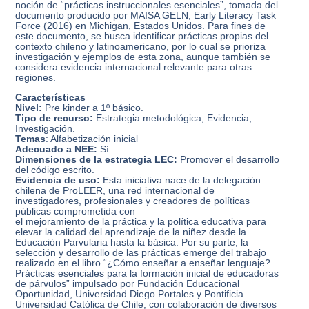
noción de “prácticas instruccionales esenciales”, tomada del
documento producido por MAISA GELN, Early Literacy Task
Force (2016) en Michigan, Estados Unidos. Para fines de
este documento, se busca identificar prácticas propias del
contexto chileno y latinoamericano, por lo cual se prioriza
investigación y ejemplos de esta zona, aunque también se
considera evidencia internacional relevante para otras
regiones.
Características
Nivel:
Pre kinder a 1º básico.
Tipo de recurso:
Estrategia metodológica, Evidencia,
Investigación.
Temas
: Alfabetización inicial
Adecuado a NEE:
Sí
Dimensiones de la estrategia LEC:
Promover el desarrollo
del código escrito.
Evidencia de uso:
Esta iniciativa nace de la delegación
chilena de ProLEER, una red internacional de
investigadores, profesionales y creadores de políticas
públicas comprometida con
el mejoramiento de la práctica y la política educativa para
elevar la calidad del aprendizaje de la niñez desde la
Educación Parvularia hasta la básica. Por su parte, la
selección y desarrollo de las prácticas emerge del trabajo
realizado en el libro “¿Cómo enseñar a enseñar lenguaje?
Prácticas esenciales para la formación inicial de educadoras
de párvulos” impulsado por Fundación Educacional
Oportunidad, Universidad Diego Portales y Pontificia
Universidad Católica de Chile, con colaboración de diversos