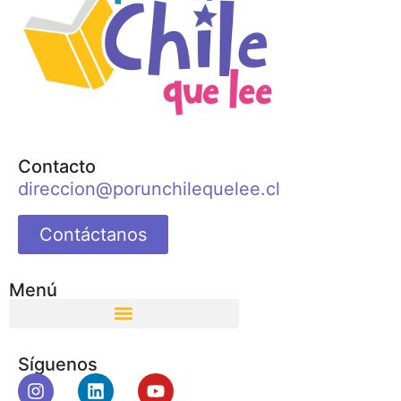
Contacto
direccion@porunchilequelee.cl
Contáctanos
Menú
Síguenos