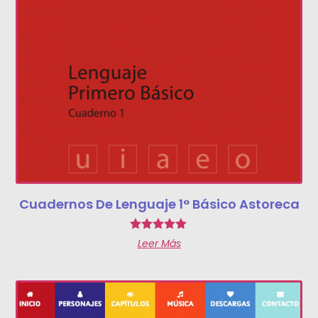
Cuadernos De Lenguaje 1° Básico Astoreca
Valorado
Leer Más
con
5.00
de 5