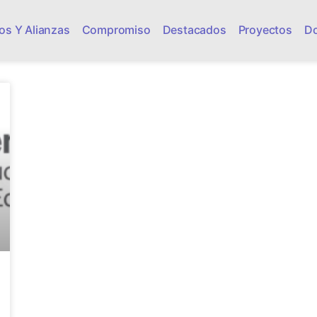
os Y Alianzas
Compromiso
Destacados
Proyectos
D