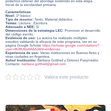
podemos obtener del abordaje sostenido en esta etapa
inicial de la escolaridad primaria.
Características
Nivel:
1º básico
Tipo de recurso:
Texto, Material didáctico
Temas:
Lectura , Escritura
Adecuado a NEE:
Sí
Dimensiones de la estrategia LEC:
Promover el desarrollo
del código escrito.
Evidencia de uso:
La autora ha realizado múltiples
estudios validando la eficacia de este programa, ver en su
página Google Scholar
https://scholar.google.com/citations?
user=WJ8UttoAAAAJ&hl=en&oi=ao
Experiencia de uso:
Varias instituciones en Buenos Aires y
otras ciudades en Argentina.
Autor/ Institución:
Bárbara Gottheil y Dolores Pueyrredón
Contacto:
barbara.gottheil@gmail.com
Valora este producto