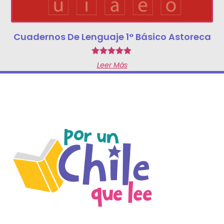
Cuadernos De Lenguaje 1° Básico Astoreca
Valorado
Leer Más
con
5.00
de 5