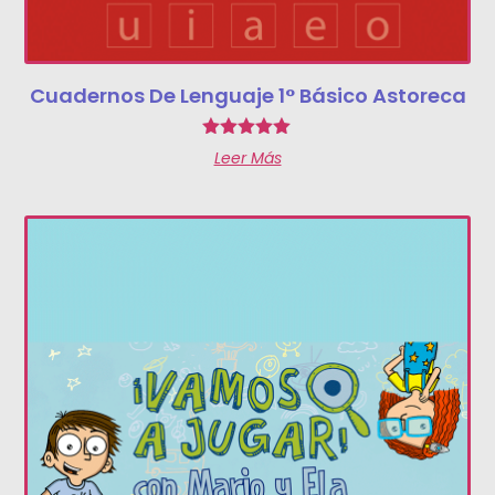
Cuadernos De Lenguaje 1° Básico Astoreca
Valorado
Leer Más
con
5.00
de 5