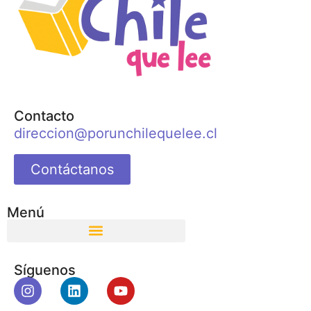
Contacto
direccion@porunchilequelee.cl
Contáctanos
Menú
Síguenos