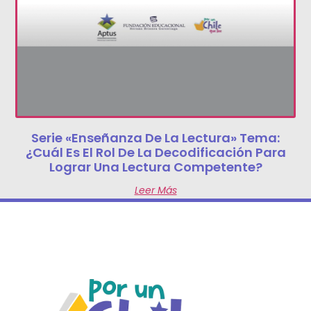
Serie «Enseñanza De La Lectura» Tema:
¿Cuál Es El Rol De La Decodificación Para
Lograr Una Lectura Competente?
Leer Más