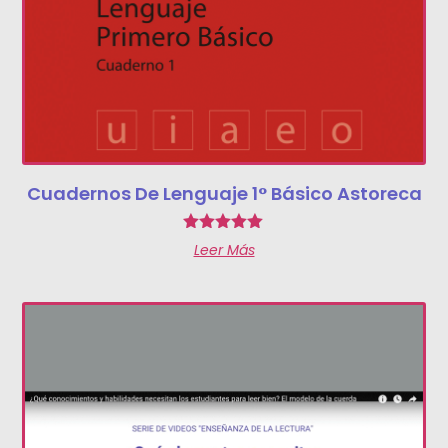
Cuadernos De Lenguaje 1° Básico Astoreca
Valorado
Leer Más
con
5.00
de 5