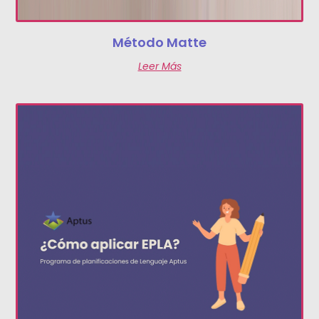
Método Matte
Leer Más