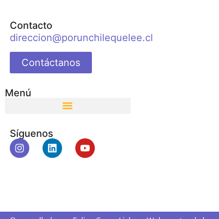
Contacto
direccion@porunchilequelee.cl
Contáctanos
Menú
Síguenos