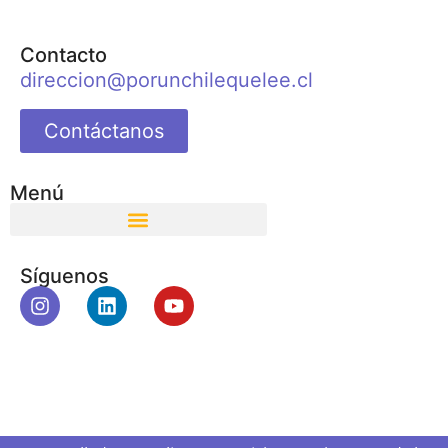
Contacto
direccion@porunchilequelee.cl
Contáctanos
Menú
Síguenos