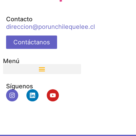
Contacto
direccion@porunchilequelee.cl
Contáctanos
Menú
Síguenos