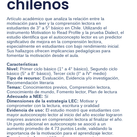
chilenos
Artículo académico que analiza la relación entre la
motivación para leer y la comprensión lectora en
estudiantes de 3° a 5° básico en Chile. Utilizando el
instrumento Motivation to Read Profile y la prueba Dialect, el
estudio identifica que el autoconcepto lector es un predictor
significativo de mejora en la comprensión lectora,
especialmente en estudiantes con bajo rendimiento inicial.
Sus hallazgos ofrecen implicancias pedagógicas para
fomentar la motivación desde el aula.
Características
Nivel:
Primer ciclo básico (1° a 4° básico), Segundo ciclo
básico (5° a 8° básico), Tercer ciclo (I° a IV° medio)
Tipo de recurso:
Evaluación, Evidencia y/o investigación,
Recomendación literaria
Temas:
Conocimientos previos, Comprensión lectora,
Conocimiento de mundo, Fomento lector, Plan de lectura
Adecuado a NEE:
Sí
Dimensiones de la estrategia LEC:
Motivar y
comprometer con la lectura, escritura y oralidad
Evidencia de uso:
El estudio mostró que estudiantes con
mayor autoconcepto lector al inicio del año escolar lograron
mayores avances en comprensión lectora al finalizar el año.
Un punto adicional en autoconcepto se asoció a un
aumento promedio de 4.73 puntos Lexile, validando la
importancia de la motivación para el aprendizaje lector.