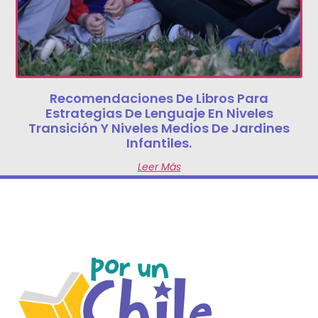
Recomendaciones De Libros Para
Estrategias De Lenguaje En Niveles
Transición Y Niveles Medios De Jardines
Infantiles.
Leer Más