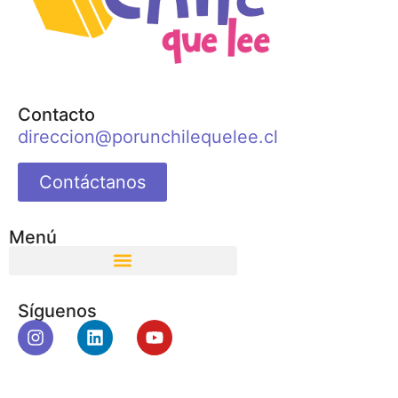
Contacto
direccion@porunchilequelee.cl
Contáctanos
Menú
Síguenos