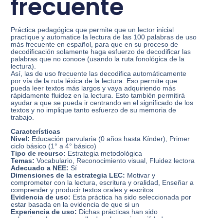
frecuente
Práctica pedagógica que permite que un lector inicial
practique y automatice la lectura de las 100 palabras de uso
más frecuente en español, para que en su proceso de
decodificación solamente haga esfuerzo de decodificar las
palabras que no conoce (usando la ruta fonológica de la
lectura).
Así, las de uso frecuente las decodifica automáticamente
por vía de la ruta léxica de la lectura. Eso permite que
pueda leer textos más largos y vaya adquiriendo más
rápidamente fluidez en la lectura. Esto también permitirá
ayudar a que se pueda ir centrando en el significado de los
textos y no implique tanto esfuerzo de su memoria de
trabajo.
Características
Nivel:
Educación parvularia (0 años hasta Kínder), Primer
ciclo básico (1° a 4° básico)
Tipo de recurso:
Estrategia metodológica
Temas:
Vocabulario, Reconocimiento visual, Fluidez lectora
Adecuado a NEE:
Sí
Dimensiones de la estrategia LEC:
Motivar y
comprometer con la lectura, escritura y oralidad, Enseñar a
comprender y producir textos orales y escritos
Evidencia de uso:
Esta práctica ha sido seleccionada por
estar basada en la evidencia de que si un
Experiencia de uso:
Dichas prácticas han sido