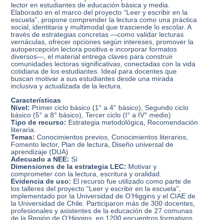
lector en estudiantes de educación básica y media.
Elaborado en el marco del proyecto “Leer y escribir en la
escuela”, propone comprender la lectura como una práctica
social, identitaria y multimodal que trasciende lo escolar. A
través de estrategias concretas —como validar lecturas
vernáculas, ofrecer opciones según intereses, promover la
autopercepción lectora positiva e incorporar formatos
diversos—, el material entrega claves para construir
comunidades lectoras significativas, conectadas con la vida
cotidiana de los estudiantes. Ideal para docentes que
buscan motivar a sus estudiantes desde una mirada
inclusiva y actualizada de la lectura.
Características
Nivel:
Primer ciclo básico (1° a 4° básico), Segundo ciclo
básico (5° a 8° básico), Tercer ciclo (I° a IV° medio)
Tipo de recurso:
Estrategia metodológica, Recomendación
literaria.
Temas:
Conocimientos previos, Conocimientos literarios,
Fomento lector, Plan de lectura, Diseño universal de
aprendizaje (DUA)
Adecuado a NEE:
Sí
Dimensiones de la estrategia LEC:
Motivar y
comprometer con la lectura, escritura y oralidad.
Evidencia de uso:
El recurso fue utilizado como parte de
los talleres del proyecto “Leer y escribir en la escuela”,
implementado por la Universidad de O’Higgins y el CIAE de
la Universidad de Chile. Participaron más de 300 docentes,
profesionales y asistentes de la educación de 27 comunas
de la Región de O’Higgins, en 1200 encuentros formativos.