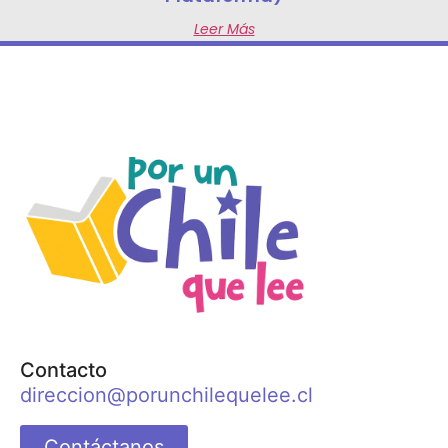
Leer Más
Contacto
direccion@porunchilequelee.cl
Contáctanos